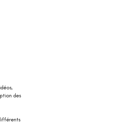
idéos,
eption des
différents