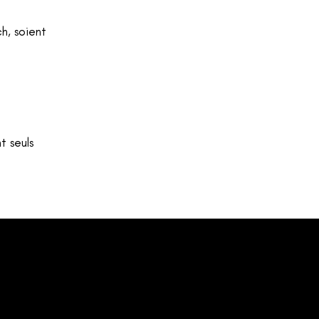
ch
, soient
t seuls